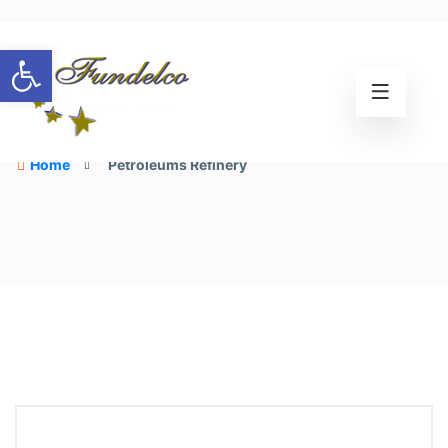
Abrir barra de herramientas
Petroleums Refinery
Home
Petroleums Refinery