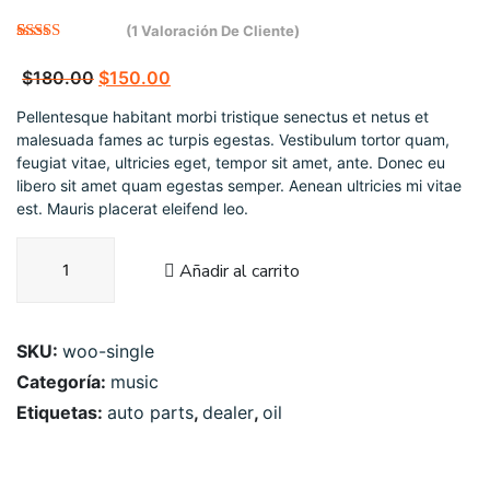
(
1
Valoración De Cliente)
Valorado
1
con
4.00
El
El
$
180.00
$
150.00
de 5 en
base a
precio
precio
Pellentesque habitant morbi tristique senectus et netus et
valoración
de un
malesuada fames ac turpis egestas. Vestibulum tortor quam,
original
actual
cliente
feugiat vitae, ultricies eget, tempor sit amet, ante. Donec eu
era:
es:
libero sit amet quam egestas semper. Aenean ultricies mi vitae
$180.00.
$150.00.
est. Mauris placerat eleifend leo.
Coil
Añadir al carrito
Spring
Conversion
Kit
cantidad
SKU:
woo-single
Categoría:
music
Etiquetas:
auto parts
,
dealer
,
oil